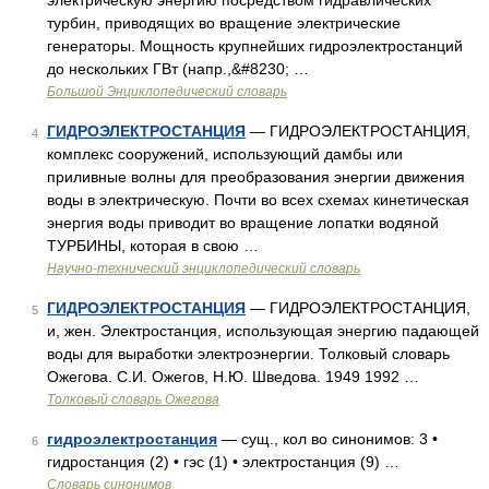
электрическую энергию посредством гидравлических
турбин, приводящих во вращение электрические
генераторы. Мощность крупнейших гидроэлектростанций
до нескольких ГВт (напр.,&#8230; …
Большой Энциклопедический словарь
ГИДРОЭЛЕКТРОСТАНЦИЯ
— ГИДРОЭЛЕКТРОСТАНЦИЯ,
4
комплекс сооружений, использующий дамбы или
приливные волны для преобразования энергии движения
воды в электрическую. Почти во всех схемах кинетическая
энергия воды приводит во вращение лопатки водяной
ТУРБИНЫ, которая в свою …
Научно-технический энциклопедический словарь
ГИДРОЭЛЕКТРОСТАНЦИЯ
— ГИДРОЭЛЕКТРОСТАНЦИЯ,
5
и, жен. Электростанция, использующая энергию падающей
воды для выработки электроэнергии. Толковый словарь
Ожегова. С.И. Ожегов, Н.Ю. Шведова. 1949 1992 …
Толковый словарь Ожегова
гидроэлектростанция
— сущ., кол во синонимов: 3 •
6
гидростанция (2) • гэс (1) • электростанция (9) …
Словарь синонимов